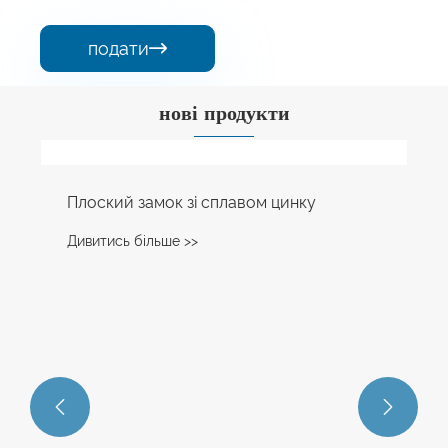
подати

нові продукти

