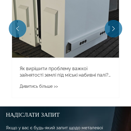


Як вирішити проблему важкої
зайнятості землі під міські набивні палі?
Настінна розподільна коробка з
Дивитись більше >>
нержавіючої сталі встановлюється над
землею, щоб звільнити простір на землі
НАДІСЛАТИ ЗАПИТ
Якщо у вас є будь-який запит щодо металевої