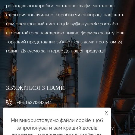
розподільної коробки, металевої шафи, металевої
електричної лічильної коробки чи співпраці, надішліть
нам електронний лист на jdaisy@ouyueele.com або
скористайтеся наведеною нижче формою запиту. Наш
торговий представник зв'яжеться з вами протягом 24
годин. Дякуємо за інтерес до нашої продукції.
ЗВ'ЯЖІТЬСЯ З НАМИ
+86-15270642544
X
daisy@ouyueele.com
Ми використовуємо файли cookie, щоб
запропонувати вам кращий досвід
No. 620, Chezhan Road, Liushi Town, Yueqing City,