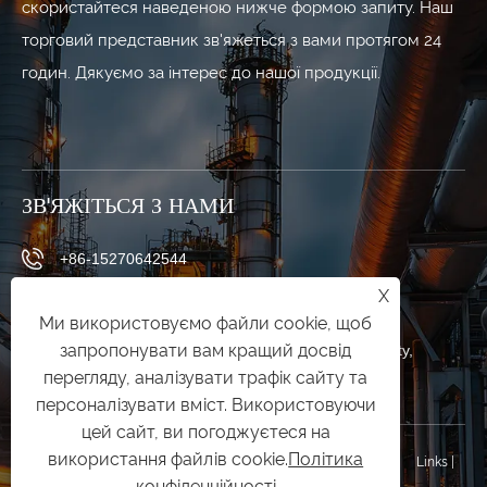
скористайтеся наведеною нижче формою запиту. Наш
торговий представник зв'яжеться з вами протягом 24
годин. Дякуємо за інтерес до нашої продукції.
ЗВ'ЯЖІТЬСЯ З НАМИ
+86-15270642544
X
daisy@ouyueele.com
Ми використовуємо файли cookie, щоб
запропонувати вам кращий досвід
No. 620, Chezhan Road, Liushi Town, Yueqing City,
перегляду, аналізувати трафік сайту та
Wenzhou City, Zhejiang Province, Китай
персоналізувати вміст. Використовуючи
цей сайт, ви погоджуєтеся на
використання файлів cookie.
Політика
© 2025 Zhejiang Ouyue Electric Co., Ltd. Усі права захищено.
Links
|
конфіденційності