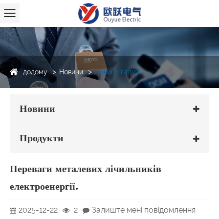
додому
Новини
Новини галузі
Новини
Продукти
Переваги металевих лічильників
електроенергії.
2025-12-22
2
Залиште мені повідомлення