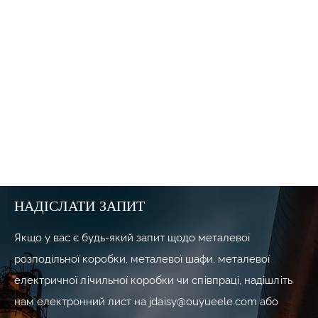
майданчиків можуть відповідати? Ouyue
Electric випустила зовнішню ліву та
праву дводверну коробку з нержавіючої
сталі з високим рівнем захисту
НАДІСЛАТИ ЗАПИТ
Якщо у вас є будь-який запит щодо металевої
розподільної коробки, металевої шафи, металевої
електричної лічильної коробки чи співпраці, надішліть
нам електронний лист на jdaisy@ouyueele.com або