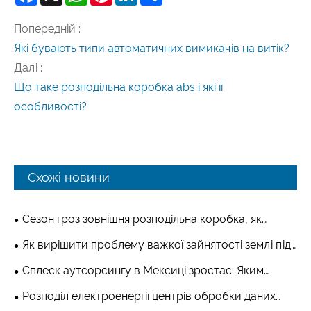
Попередній :
Які бувають типи автоматичних вимикачів на витік?
Далі :
Що таке розподільна коробка abs і які її
особливості?
Схожі новини
Сезон гроз зовнішня розподільна коробка, як
захистити від блискавки? Аналіз конструкції
Як вирішити проблему важкої зайнятості землі під
заземленої мідної шини та захисту від перенапруг
міські набивні палі? Настінна розподільна коробка з
Сплеск аутсорсингу в Мексиці зростає. Яким
розподільної коробки з нержавіючої сталі
нержавіючої сталі встановлюється над землею, щоб
чином китайські розподільні коробки з нержавіючої
Розподіл електроенергії центрів обробки даних
звільнити простір на землі
сталі можуть скористатися золотим вікном передачі