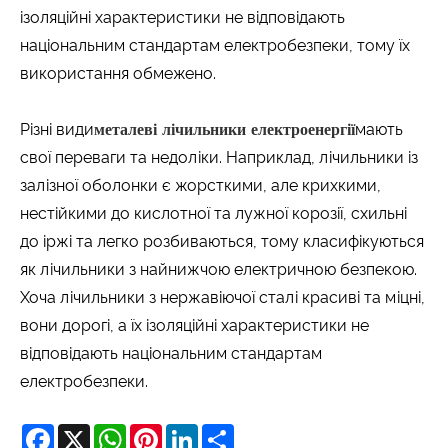
ізоляційні характеристики не відповідають
національним стандартам електробезпеки, тому їх
використання обмежено.
Різні види
металеві лічильники електроенергії
мають
свої переваги та недоліки. Наприклад, лічильники із
залізної оболонки є жорсткими, але крихкими,
нестійкими до кислотної та лужної корозії, схильні
до іржі та легко розбиваються, тому класифікуються
як лічильники з найнижчою електричною безпекою.
Хоча лічильники з нержавіючої сталі красиві та міцні,
вони дорогі, а їх ізоляційні характеристики не
відповідають національним стандартам
електробезпеки.
Facebook
X
WhatsApp
Pinterest
LinkedIn
Share