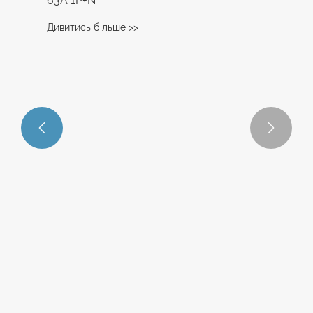


Автоматичний вимикач малого витоку
63A 1P+N
Дивитись більше >>